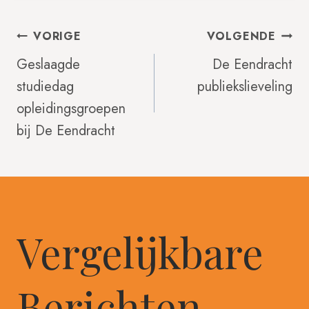
Bericht
VORIGE
VOLGENDE
Geslaagde
De Eendracht
studiedag
publiekslieveling
Navigatie
opleidingsgroepen
bij De Eendracht
Vergelijkbare
Berichten