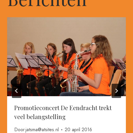
Promotieconcert De Eendracht trekt
veel belangstelling
Door
jatsma@atsites.nl
20 april 2016